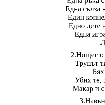
Една ръка с
Една сълза 
Един копнеж
Едно дете 
Една игра
Л
2.Нощес от
Трупът т
Бях
Убих те, 
Макар и с
3.Навън