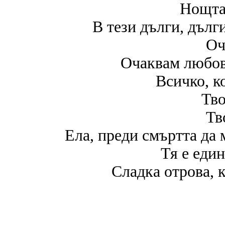
Нощта 
В тези дълги, дълг
Оч
Очаквам любовт
Всичко, к
Тво
Тв
Ела, преди смъртта да 
Тя е еди
Сладка отрова, 