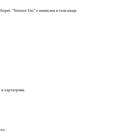
орят. "Sininen Uni" е написана в тази къща.
 и хартаграма.
ото.