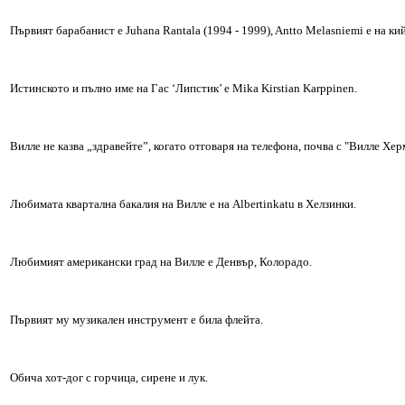
Първият барабанист е Juhana Rantala (1994 - 1999), Antto Melasniemi е на ки
Истинското и пълно име на Гас ‘Липстик’ е Mika Kirstian Karppinen.
Виллe не казва „здравейте”, когато отговаря на телефона, почва с "Вилле Херм
Любимата квартална бакалия на Виллe е на Albertinkatu в Хелзинки.
Любимият американски град на Виллe е Денвър, Колорадо.
Първият му музикален инструмент е била флейта.
Обича хот-дог с горчица, сирене и лук.