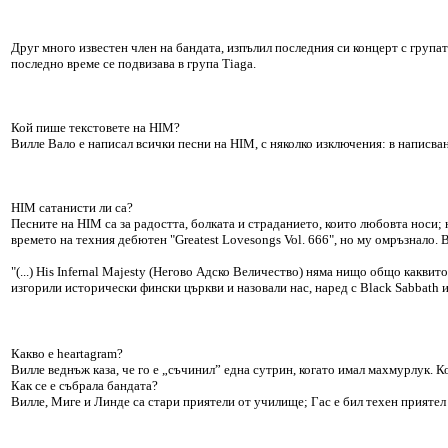
Друг много известен член на бандата, изпълил последния си концерт с групат
последно време се подвизава в група Tiaga.
Кой пише текстовете на HIM?
Вилле Валo е написал всички песни на HIM, с няколко изключения: в написван
HIM сатанисти ли са?
Песните на HIM са за радостта, болката и страданието, които любовта носи; 
времето на техния дебютен "Greatest Lovesongs Vol. 666", но му омръзнало. В
"(...) His Infernal Majesty (Негово Адско Величество) няма нищо общо каквит
изгорили исторически фински църкви и назовали нас, наред с Black Sabbath и
Какво е heartagram?
Виллe веднъж каза, че го е „съчинил” една сутрин, когато имал махмурлук. 
Как се е събрала бандата?
Виллe, Миге и Линдe са стари приятели от училище; Гас е бил техен приятел