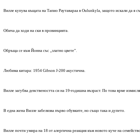
Вилле купува къщата на Тапио Раутавараа в Oulunkyla, защото искали да я съб
Обича да ходи на ски в провинцията.
Обръща се към Йонна със „златно цвете”.
Любима китара: 1954 Gibson J-200 акустична.
Вилле загубва девствеността си на 19-годишна възраст. По това врме измисля
В една жена Вилле забелязва първо обувките, но също така и дупето.
Вилле почти умира на 18 от алергична реакция към новото куче на семейств