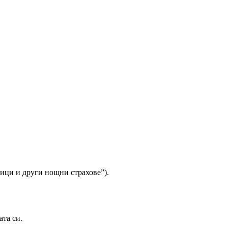
щици и други нощни страхове”).
ата си.