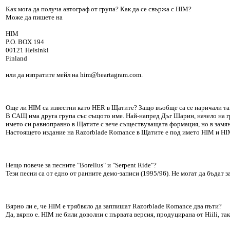
Как мога да получа автограф от група? Как да се свържа с HIM?
Може да пишете на
HIM
P.O. BOX 194
00121 Helsinki
Finland
или да изпратите мейл на him@heartagram.com.
Още ли HIM са известни като HER в Щатите? Защо въобще са се наричали т
В САЩ има друга група със същото име. Най-напред Дъг Шарин, начело на гр
името си равноправно в Щатите с вече съществуващата формация, но в замян
Настоящето издание на Razorblade Romance в Щатите е под името HIM и HIM
Нещо повече за песните "Borellus" и "Serpent Ride"?
Тези песни са от едно от ранните демо-записи (1995/96). Не могат да бъдат з
Вярно ли е, че HIM е трябвяло да заппишат Razorblade Romance два пъти?
Да, вярно е. HIM не били доволни с първата версия, продуцирана от Hiili, та