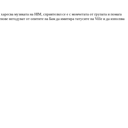
 харесва музиката на HIM, сприятелил се е с момчетата от групата и помага
нове негодуват от опитите на Бам да имитира татусите на Ville и да използва