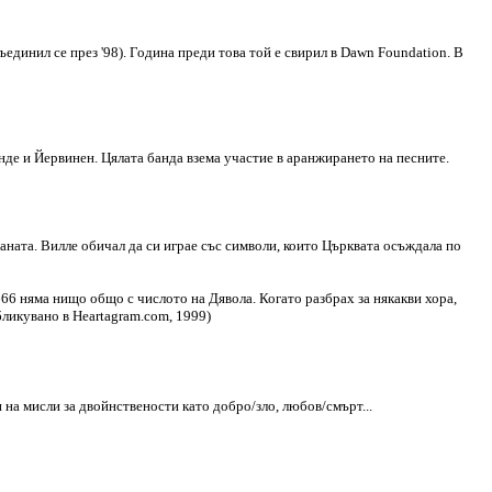
единил се през '98). Година преди това той е свирил в Dawn Foundation. В
индe и Йервинен. Цялата банда взема участие в аранжирането на песните.
таната. Виллe обичал да си играе със символи, които Църквата осъждала по
 666 няма нищо общо с числото на Дявола. Когато разбрах за някакви хора,
бликувано в Heartagram.com, 1999)
 на мисли за двойнствености като добро/зло, любов/смърт...