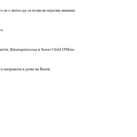
то не е могъл да си позволи перална машина.
о.
tiisi, Ikkunaprincessa и Sweet Child O'Mine.
а направени в дома на Виллe.