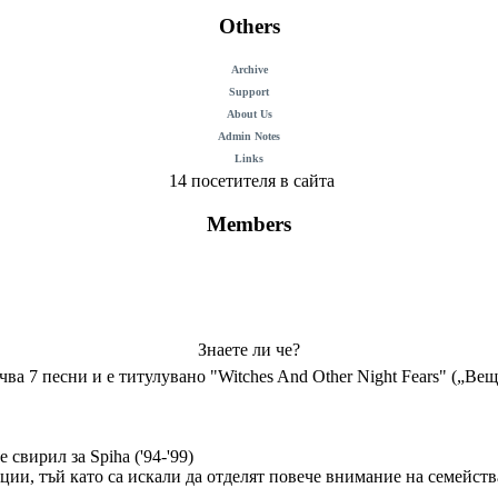
Others
Archive
Support
About Us
Admin Notes
Links
14 посетителя в сайта
Members
Знаете ли че?
чва 7 песни и е титулувано "Witches And Other Night Fears" („Ве
 свирил за Spiha ('94-'99)
ции, тъй като са искали да отделят повече внимание на семейств