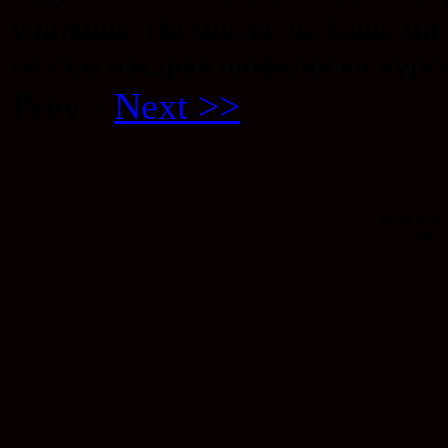
училище. Но мисля, че баща ми е
не съм изкарал шофьорски курс
Prev -
Next >>
HIM MANI
Since