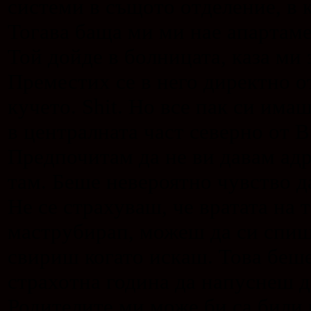
системи в същото отделение, в к
Тогава баща ми ми нае апартаме
Той дойде в болницата, каза ми 
Преместих се в него директно о
кучето. Shit. Но все пак си им
в централната част северно от B
Предпочитам да не ви давам ад
там. Беше невероятно чувство д
Не се страхуваш, че вратата на 
маструбирап, можеш да си спиш
свириш когато искаш. Това беше
страхотна година да напуснеш д
Родителите ми може би са били 