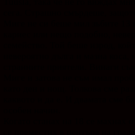
Когато станах на 18 се махнах 
се преместих в центъра на града