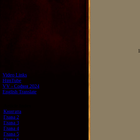
1
Video Links
HimTube
VV - София 2024
English Translate
Article Index
Книгата
Глава 2
Глава 3
Глава 4
Глава 5
Глава 6