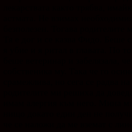
лекарствата както трябва, имай
астмата. Не взимах необходимия
безполезен. Тогава родителите м
Тя е дог и се казва Фидо. Беше 
я убие и я ритал в главата. По 
беше ветеринар и забелязала, че
собственика му. Така че го оси
срамежлива, но сега се радва на
родителите ми решиха да доведа
имам алергия към него. Мина мн
нищо докато един ден не получи
че се наложи да ме вземат с лин