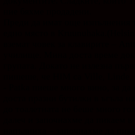
документите. Сладките, които T
ние бяхме продадени.
Преди да имат още изпълнения т
едно място в Kruunuhaka.(Helsin
вземат човек за клавирите – Ant
училище. Мина доста време док
групата. Докато не излезна пър
пишеше, че HIM са Ville, Linde, 
- Patka пиеше много вино, за да
доста празни бутилки в ъгъла на
до тоалетната не беше много го
далеч и започнахме да пикаем в 
напълниха – започнахме да пика