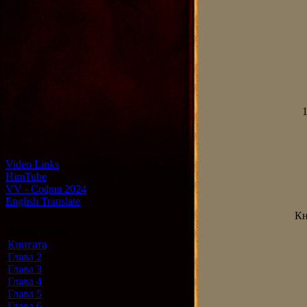
1
Video Links
HimTube
VV - София 2024
English Translate
Кн
Article Index
Книгата
Глава 2
Глава 3
Глава 4
Глава 5
Глава 6