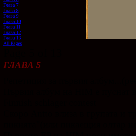
Глава 7
Глава 8
Глава 9
Глава 10
Глава 11
Глава 12
Глава 13
All Pages
Page 5 of 13
ГЛАВА 5
Репетиция за първия албум...(pee
Първия албум на HIM е пуснат в
Finnish schlager contest
Скоро Antto влиза в групата и т
пикнята"(или пикаещия олтар не
Първото EP на HIM носи името 6