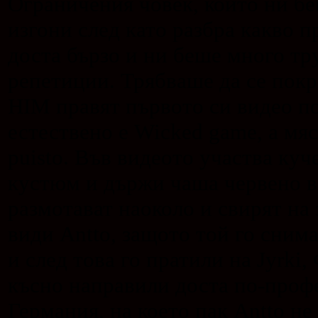
Ограничения човек, който ни б
изгони след като разбра какво 
доста бързо и ни беше много тр
репетиции. Трябваше да се покр
HIM правят първото си видео по
естествено е Wicked game, а мяс
puisto. Във видеото участва куч
кустюм и държи чаша червено ви
размотават наоколо и свирят на 
види Antto, защото той го снима
и след това го пратили на Jyrki
късно направили доста по-профе
Германия, на което пак Antto не