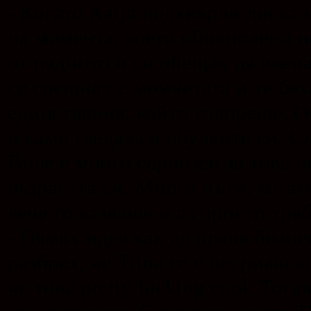
- Когато Katja подхвърли диска
на момента, което обикновено н
от радиото и си обещах да взем
се срещнах с момчетата и те бях
единствения, който говореше. 
и само гледаха в обувките си. С
Виле е много сериозен за това 
възрастта си. Много пъти, когат
вече го казваше и аз просто тря
- Нямах идея как да правя бизне
разбрах, че Tiina се е погрижила
че това pretty fucking cool. Тог