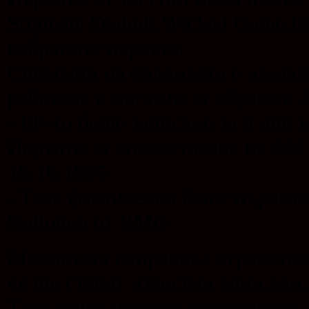
Stigmata Diaboli,Wicked Game,Dar
избраните парчета.
Снимката на обложката е на майк
работела в магазин за обувки в A
- EP-то беше записано за 5 дни 
Партито за оповестяване на 666 
19.10.1996
- Това фактически беше първото
Kallonen от BMG
Момчетата направиха страхотно 
че ще станат известни един ден.
Тази вечер нямаше журналисти,