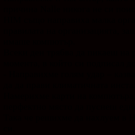
причина Nalle никога не си пои
HIM също направиха малка орга
правилата на организацията, за
имаше компютър.
Всеки ден трябва да пикаеш на р
момента, в който си подписал д
- Направихме голям удар – казв
да да прави климатичната инстал
Намерихме карти на компютъра,
перфектно място да пуснеш едн
Така че решихме да нахлуем в H
си.