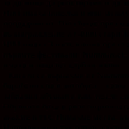
за да може да репетираме и да з
HIM имаха няколко изяви между
продадено от Tiina беше през м
възнаграждение от 4000 стари 
HIM имаха 3 изпълнения през та
първите фестивали: Nummirock, I
имаха и няколко клубни изяви.
- Когато се върнахме от Nummro
барабани спа в автобуса. –казв
забравил обувките там, после си
Обувките бяха в репетиционната
акахме в тях. Нямахме места, къ
Направихме и тях олтар, както с