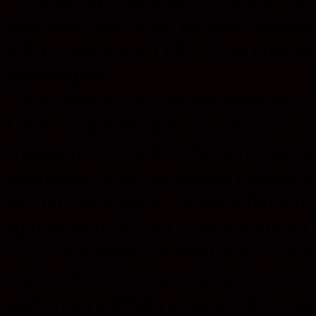
въртеше доста по радиостанциит
ЕР-то влезна в ТОП 20 за сингл
репетират.
- Бях изненадан от вниманието,
Още по-изненадан останах от же
първи път, в който бандата дой
запишем демо на някои парчета
да пуснат албум. Те вече бяха на
продължат. ЕР-то излезна доста 
Tiina Vuorinen от Welldone слу
харесала я и се зачудила от коя 
работела в BMG и дала ЕР-то на 