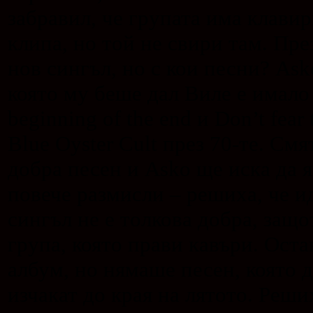
забравил, че групата има клавир
клипа, но той не свири там. Пр
нов сингъл, но с кои песни? Ask
която му беше дал Виле е имало
beginning of the end и Don’t fear
Blue Oyster Cult през 70-те. Смят
добра песен и Asko ще иска да я
повече размисли – решиха, че ид
сингъл не е толкова добра, защо
група, която прави кавъри. Ост
албум, но нямаше песен, която д
изчакат до края на лятото. Реш