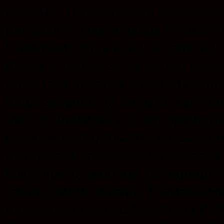
стените. Имахме един оранжев с
рисунка с цялата банда и така т
Сложихме една кана за кафе на с
пикня и лайна, за да ни носи къс
плюеха и пикаеха в нея. Нямаше
Беше забавно да гледаме как тов
него се намираха. След време и
сложим малко пластмаса, за да 
интересно да видим какво става
След време започна да мирише м
изхвърлихме олтара. Размазахме
попаднаха на барабаните на Pat