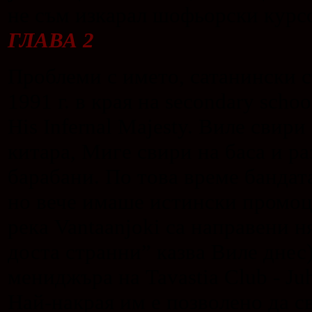
не съм изкарал шофьорски курс
ГЛАВА 2
Проблеми с името, сатанински с
1991 г. в края на secondary scho
His Infernal Majesty. Виле свири
китара, Миге свири на баса и ра
барабани. По това време бандата 
но вече имаше истински промоци
река Vantaanjoki са направени
доста странни” казва Виле днес
мениджъра на Tavastia Club - Ju
Най-накрая им е позволено да с