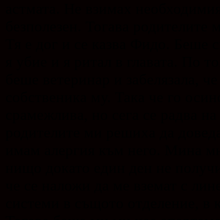
астмата. Не взимах необходимия
безполезен. Тогава родителите м
Тя е дог и се казва Фидо. Беше 
я убие и я ритал в главата. По 
беше ветеринар и забелязала, че
собственика му. Така че го оси
срамежлива, но сега се радва на
родителите ми решиха да доведа
имам алергия към него. Мина мн
нищо докато един ден не получи
че се наложи да ме вземат с лин
системи в същото отделение, в к