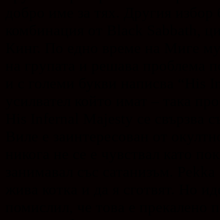
добро име за тях. Другия избор 
комбинация от Black Sabbath, ци
Кинг. По едно време на Миге му
на групата и решава проблема п
и с големи букви написва “His I
усилвател който имат – така про
His Infernal Majesty се свързва
Виле е заинтересован от окултно
никога не се е чувствал като по
занимавал със сатанизъм. Pekka 
жива котка и да я сготвят. Но ид
помислил, че това е прекалено 