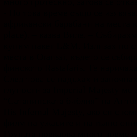
много гротескно, затова се отказ
- По това време също се изявява
африкански барабани на места ка
place). – казва Виле. – Събирах
купим пакет L&M. Излизах по ст
места в Oranssi, където се съби
финското Rastafaris. Те наричаха 
След това се надъхах и започна
глупости за Imperial Majesty ме
“Сатанинската библия” на Антон
His Infernal Majesty, ако си сп
филм на ужасите и напълно опи
Групата прекарва много време ми