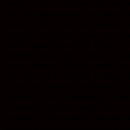
никак не би и харесало да намер
иска да приготви сос от къри. На
става H.I.M., след като излиза 
щяло да бъде доста дълго за об
името на албума е 666 Ways to l
причина името да се скъси. В К
казвал Infernal Majesty, който с
през 90-те и не искали да бъдат
трудно за финската публика да з
камо ли да си го превежда. Груп
се намират връзки между тях и 
отърват от подозрения, че имат
Полша, където католическата цъ