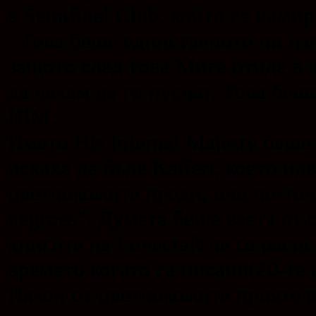
в Semifinal Club, който се намир
- Това беше единственото ни из
защото след това Миге отиде в 
да чакам да го пуснат. Това беш
HIM.
Името His Infernal Majesty беше
искаха да бъде Kafferi, което ид
цветнокожите преди, или по-точ
negroes”. Думата беше взета от с
книгите на Lovecraft не са расис
времето когато са писани(20-те 
Някои от цветнокожите приятели