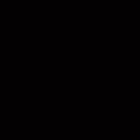
Тогава баща ми ми нае апартаме
Той дойде в болницата, каза ми 
Преместих се в него директно о
кучето. Shit. Но все пак си им
в централната част северно от B
Предпочитам да не ви давам ад
там. Беше невероятно чувство д
Не се страхуваш, че вратата на 
маструбирап, можеш да си спиш
свириш когато искаш. Това беше
страхотна година да напуснеш д
Родителите ми може би са били 
училище. Но мисля, че баща ми е