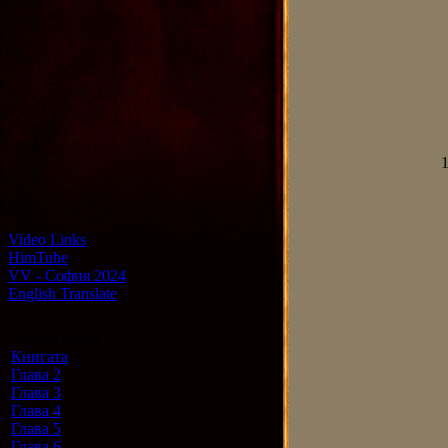
1
Video Links
HimTube
VV - София 2024
English Translate
Article Index
Книгата
Глава 2
Глава 3
Глава 4
Глава 5
Глава 6