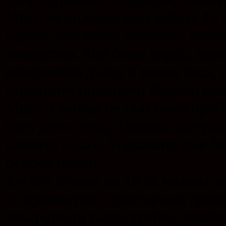
Когато станах на 18 се махнах 
се преместих в центъра на града
лекарствата както трябва, имай