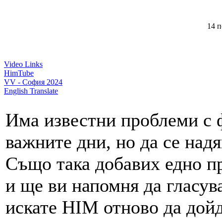
14 п
Video Links
HimTube
VV - София 2024
English Translate
Има известни проблеми с ф
важните дни, но да се надя
Също така добавих едно пр
и ще ви напомня да гласув
искате HIM отново да дойд