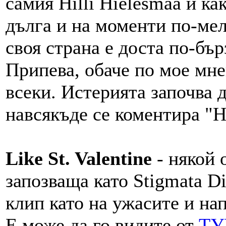
самия Hilli Hielesmaa и ка
дълга и на моменти по-ме
своя страна е доста по-бър
Припева, обаче по мое мне
всеки. Истерията започва д
навсякъде се коментира "H
Like St. Valentine
- някой 
запозваща като Stigmata D
клип като на ужасите и н
Е може да го видите от
ТУ