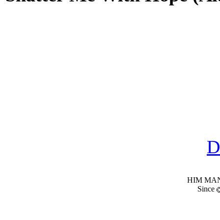
D
HIM MANI
Since