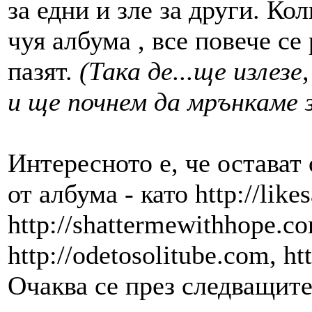
за едни и зле за други. Кол
чуя албума , все повече се
пазят.
(Така де...ще излез
и ще почнем да мрънкаме з
Интересното е, че остават 
от албума - като http://like
http://shattermewithhope.c
http://odetosolitube.com, ht
Очаква се през следващите