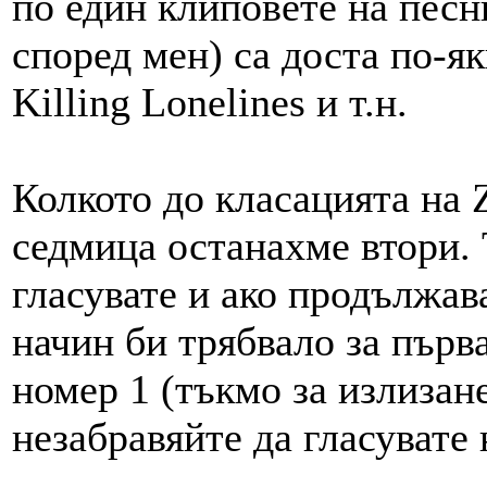
по един клиповете на песни
според мен) са доста по-яки
Killing Lonelines и т.н.
Колкото до класацията на 
седмица останахме втори. 
гласувате и ако продължав
начин би трябвало за първ
номер 1 (тъкмо за излизане
незабравяйте да гласувате 