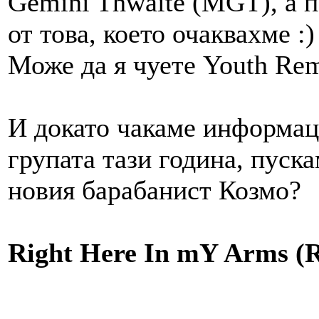
Gemini Thwaite (MGT), а п
от това, което очаквахме :)
Може да я чуете Youth Rem
И докато чакаме информаци
групата тази година, пуска
новия барабанист Козмо?
Right Here In mY Arms (