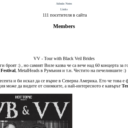
Admin Notes
Links
111 посетителя в сайта
Members
VV - Tour with Black Veil Brides
 броят :) , но самият Виле казва че са вече над 60 концерта за 
Festival
, MetalHeads в Румъния и т.н. Честито на печелившите :)
есента и би искал да се върне в Северна Америка. Ето че това е
ия може да видите от снимките, а най-интересното е кавърът
Te