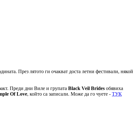
годината. През лятото ги очакват доста летни фестивали, някой
 факт. Преди дни Виле и групата
Black Veil Brides
обявиха
mple Of Love
, който са записали. Може да го чуете -
ТУК