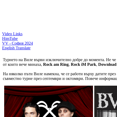
Video Links
HimTube
VV - София 2024
English Translate
Турнето на Виле върви изключително добре до момента. Не че ги
от които вече минаха,
Rock am Ring
,
Rock iM Park
,
Download 
На няколко пъти Виле намекна, че се работи върху датите през 
съвместно турне през септември и октомври. Повече информац