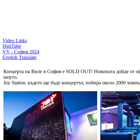
Video Links
HimTube
VV - София 2024
English Translate
Концерта на Виле в София е SOLD OUT! Новината дойде от офи
шоуто.
Joy Station, където ще бъде концертът, побира около 2000 човек