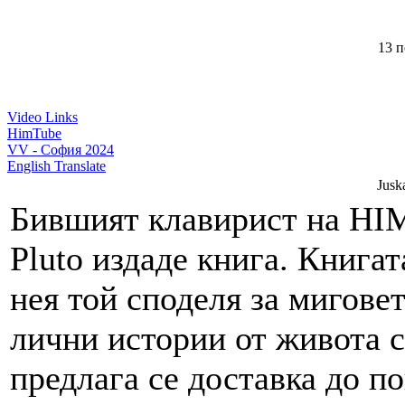
13 п
Video Links
HimTube
VV - София 2024
English Translate
Jusk
Бившият клавирист на HI
Pluto издаде книга. Книгат
нея той споделя за миговет
лични истории от живота с
предлага се доставка до по