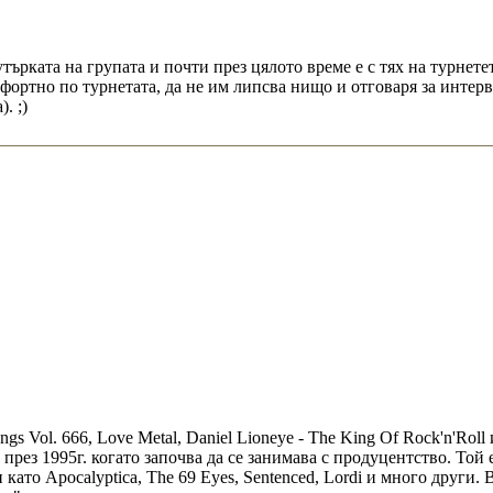
утърката на групата и почти през цялото време е с тях на турнет
онфортно по турнетата, да не им липсва нищо и отговаря за инте
. ;)
songs Vol. 666, Love Metal, Daniel Lioneye - The King Of Rock'n'R
 през 1995г. когато започва да се занимава с продуцентство. Той 
и като Apocalyptica, The 69 Eyes, Sentenced, Lordi и много друг