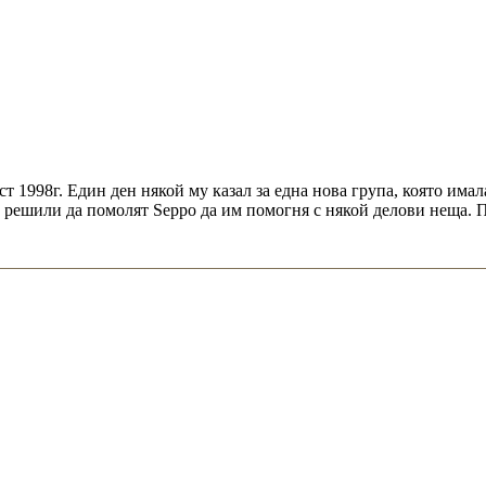
т 1998г. Един ден някой му казал за една нова група, която има
решили да помолят Seppo да им помогня с някой делови неща. По