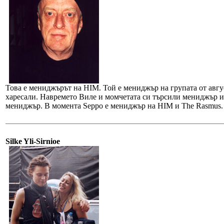
Това е мениджърът на HIM. Той е мениджър на групата от авгус
харесали. Навремето Виле и момчетата си търсили мениджър и 
мениджър. В момента Seppo е мениджър на HIM и The Rasmus.
Silke Yli-Sirnioe