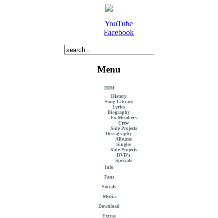
YouTube
Facebook
Menu
HIM
History
Song Library
Lyrics
Biography
Ex-Members
Crew
Side Projects
Discography
Albums
Singles
Side Projects
DVD's
Specials
Info
Fans
Socials
Media
Download
Extras