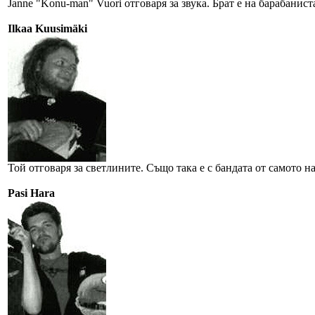
Janne "Konu-man" Vuori отговаря за звука. Брат е на барабаниста 
Ilkaa Kuusimäki
Той отговаря за светлините. Също така е с бандата от самото на
Pasi Hara