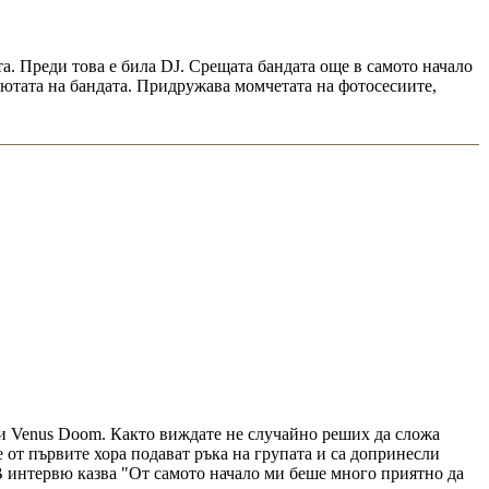
ета. Преди това е била DJ. Срещата бандата още в самото начало
рвютата на бандата. Придружава момчетата на фотосесиите,
oll и Venus Doom. Както виждате не случайно реших да сложа
е от първите хора подават ръка на групата и са допринесли
и. В интервю казва "От самото начало ми беше много приятно да