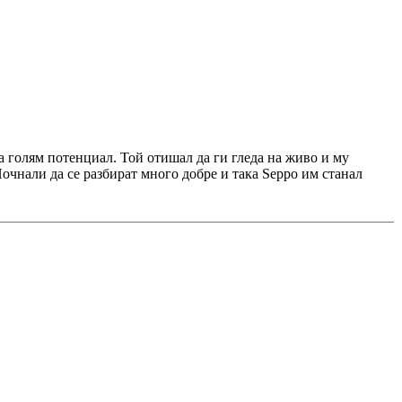
ла голям потенциал. Той отишал да ги гледа на живо и му
чнали да се разбират много добре и така Seppo им станал