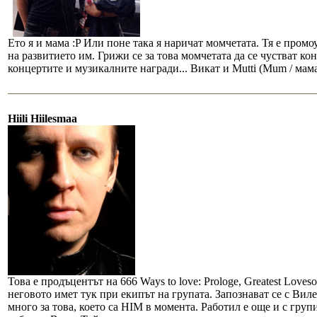
Ето я и мама :P Или поне така я наричат момчетата. Тя е промо
на развитието им. Грижи се за това момчетата да се чустват к
концертите и музикалните награди... Викат и Mutti (Mum / мама)
Hiili Hiilesmaa
Това е продъцентът на 666 Ways to love: Prologe, Greatest Love
неговото имет тук при екипът на групата. Запознават се с Виле
много за това, което са HIM в момента. Работил е още и с груп