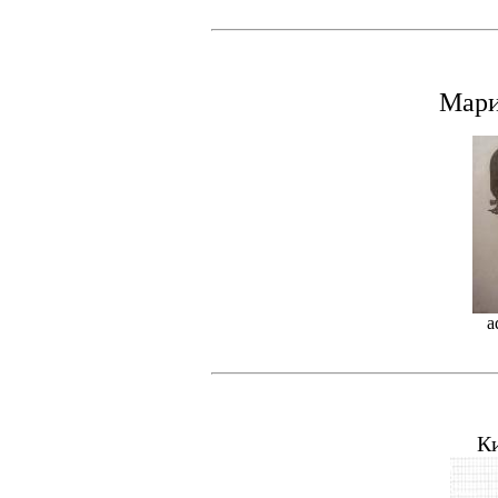
Мари
a
К