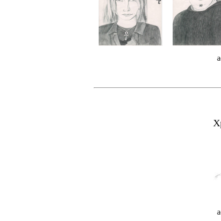
a
Х
a