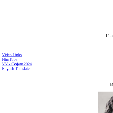
14 п
Video Links
HimTube
VV - София 2024
English Translate
И