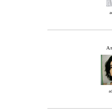
a
Ал
a