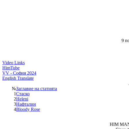
9 по
Video Links
HimTube
VV - София 2024
English Translate
№
Заглавие на статията
1
Стаско
2
Heleni
3
Нафталин
4
Bloody Rose
HIM MANI