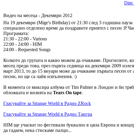
Dim l
Видео на месеца - Декември 2012
На 19 декември (Mige's Birthday) от 21:30 след 3 годишна пауза
специално отделено време да поздравите приятел с песен :P Час
Програмата:
21:30 - 22:00 - Various
22:00 - 24:00 - HIM
24:00 - Requested Songs
Колкото до групата и какво можем да очакваме. Прогнозите, ко
месец преди това, през първта седмица на декември 2009 излез
март 2013, то до 15 януари може да очакваме първата песен от 
песни, но ще са лайв изпълнения. :)
В момента се миксира албума от Tim Palmer в Лондон и би тряб
обложката и визията на
Tears On tape
.
Гласувайте за Strange World в Радио ZRock
Гласувайте за Strange World в Радио Тангра
HIM ще учасват по фестивали буквално в цяла Европа и концерт н
да гадаем, нека стискаме палци...