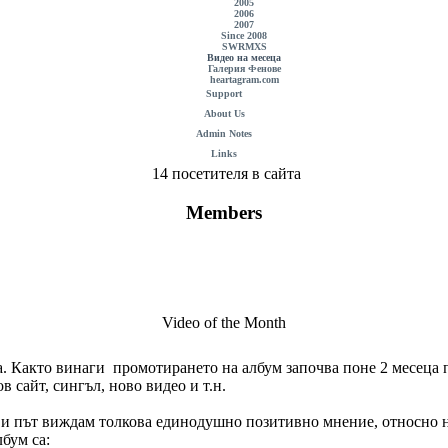
2005
2006
2007
Since 2008
SWRMXS
Видео на месеца
Галерия Фенове
heartagram.com
Support
About Us
Admin Notes
Links
14 посетителя в сайта
Members
Video of the Month
. Както винаги промотирането на албум започва поне 2 месеца п
в сайт, сингъл, ново видео и т.н.
ърви път виждам толкова единодушно позитивно мнение, относно н
бум са: