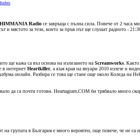
ights
HIMMANIA Radio
се завръща с пълна сила. Повече от 2 часа м
ът и мястото за тези, които за пръв път ще слушат радиото - 21:
ито ще кажа са въз основа на излизането на
Screamworks
. Както
е в интернет
Heartkiller
, а към края на януари 2010 излезе и ви
албума онлайн. Разбира се това ще стане още около Коледа на Hell
вало да са почти готови. Heartagram.COM би трябвало много скоро
а групата в България е много вероятен, още повече, че не са идв