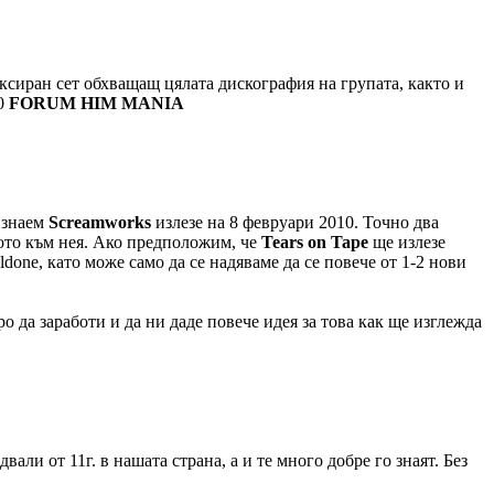
иксиран сет обхващащ цялата дискография на групата, както и
30
FORUM HIM MANIA
 знаем
Screamworks
излезе на 8 февруари 2010. Точно два
деото към нея. Ако предположим, че
Tears on Tape
ще излезе
done, като може само да се надяваме да се повече от 1-2 нови
 да заработи и да ни даде повече идея за това как ще изглежда
али от 11г. в нашата страна, а и те много добре го знаят. Без