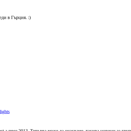
ди в Гърция. :)
ights
t-a през 2013. Тепърва може да очакваме, такива новини за група