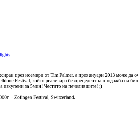
ights
ксиран през ноември от Tim Palmer, а през януари 2013 може да 
lldone Festival, който реализира безпрецедентна продажба на бил
а изкупени за 5мин! Честито на печелившите! ;)
0г - Zofingen Festival, Switzerland.