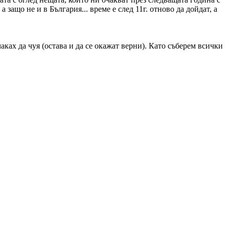
защо не и в България... време е след 11г. отново да дойдат, а
ках да чуя (остава и да се окажат верни). Като съберем всички