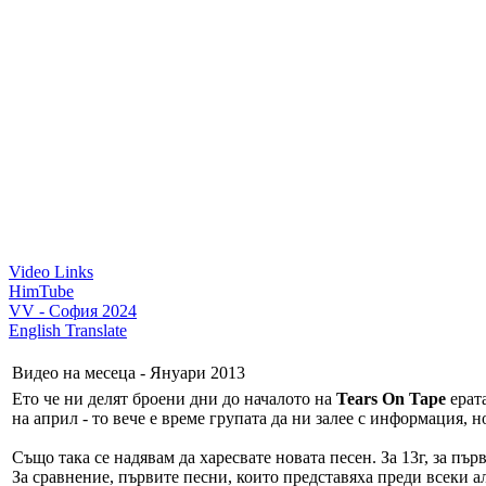
Video Links
HimTube
VV - София 2024
English Translate
Видео на месеца - Януари 2013
Ето че ни делят броени дни до началото на
Tears On Tape
ерата
на април - то вече е време групата да ни залее с информация, но
Също така се надявам да харесвате новата песен. За 13г, за п
За сравнение, първите песни, които представяха преди всеки ал