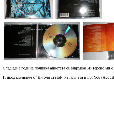
След една година почивка анкетата се завръща! Интерсно ми е д
И продължаваме с "Ди олд стъфф" на групата и For You (Acoust