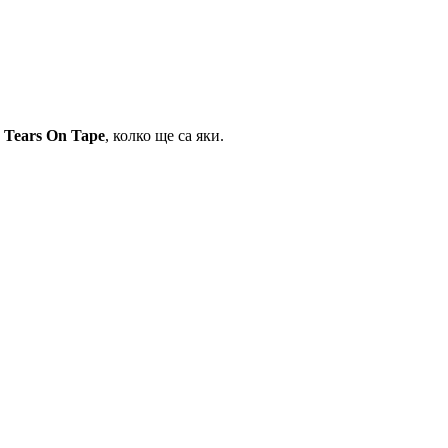
т
Tears On Tape
, колко ще са яки.