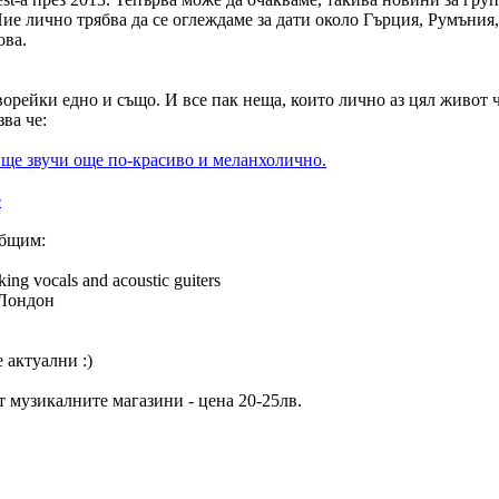
 лично трябва да се оглеждаме за дати около Гърция, Румъния, а 
ова.
орейки едно и също. И все пак неща, които лично аз цял живот ча
ва че:
, ще звучи още по-красиво и меланхолично.
e
общим:
ng vocals and acoustic guiters
 Лондон
е актуални :)
т музикалните магазини - цена 20-25лв.