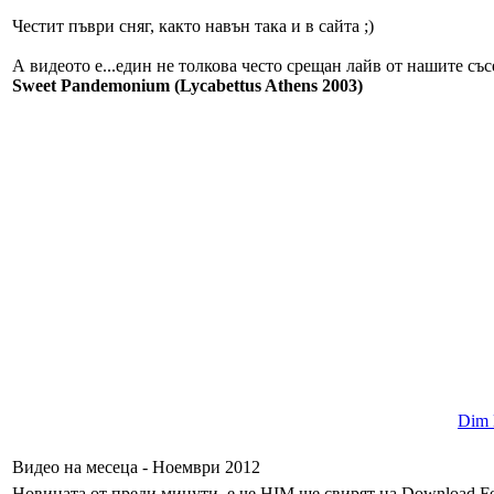
Честит пъври сняг, както навън така и в сайта ;)
А видеото е...един не толкова често срещан лайв от нашите съсе
Sweet Pandemonium (Lycabettus Athens 2003)
Dim l
Видео на месеца - Ноември 2012
Новината от преди минути, е че HIM ще свирят на Download Fes