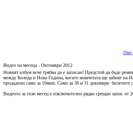
Dim l
Видео на месеца - Октомври 2012
Новият албум вече трябва да е записан! Предстой да бъде реми
между Коледа и Нова Година, когато момчетата ще забият на He
продадени само за 10мин. Само за 30 и 31 декември билетите с
Видеото за този месец е изключително рядко срещан запис от 200