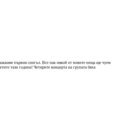
очакваме първия сингъл. Все пак някой от новите неща ще чуем
етите тази година! Четирите концерта на групата бяха