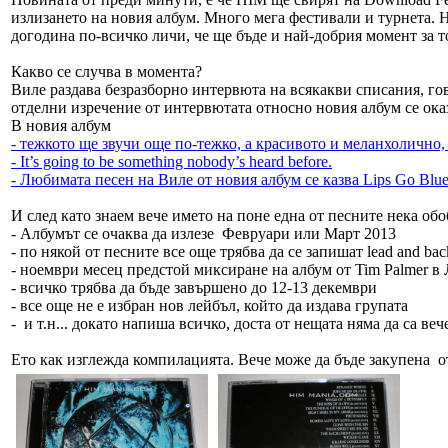
излизането на новия албум. Много мега фестивали и турнета. Ние
догодина по-всичко личи, че ще бъде и най-добрия момент за т
Какво се случва в момента?
Виле раздава безразборно интервюта на всякакви списания, гов
отделни изречение от интервютата относно новия албум се оказ
В новия албум
- тежкото ще звучи още по-тежко, а красивото и меланхолично
- It’s going to be something nobody’s heard before.
- Любимата песен на Виле от новия албум се казва Lips Go Blu
И след като знаем вече името на поне една от песните нека об
- Албумът се очаква да излезе Февруари или Март 2013
- по някой от песните все още трябва да се запишат lead and backi
- ноември месец предстой миксиране на албум от Tim Palmer в
- всичко трябва да бъде завършено до 12-13 декември
- все още не е избран нов лейбъл, който да издава групата
- и т.н... докато напиша всичко, доста от нещата няма да са веч
Ето как изглежда компилацията. Вече може да бъде закупена о