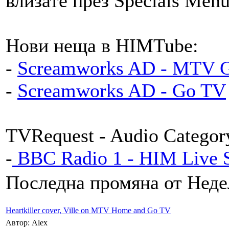
влизате през Specials Menu
Нови неща в HIMTube:
-
Screamworks AD - MTV 
-
Screamworks AD - Go TV
TVRequest - Audio Categor
-
BBC Radio 1 - HIM Live S
Последна промяна от Недел
Heartkiller cover, Ville on MTV Home and Go TV
Автор: Alex