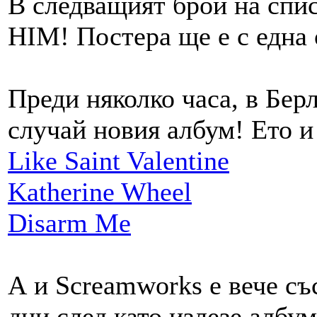
В следващият брой на спи
HIM! Постера ще е с една 
Преди няколко часа, в Берл
случай новия албум! Ето и
Like Saint Valentine
Katherine Wheel
Disarm Me
А и Screamworks е вече съ
дни след като излезе албум