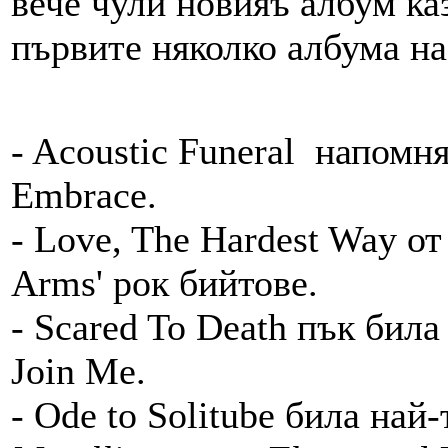
вече чули новияъ албум ка
първите няколко албума на
- Acoustic Funeral напомн
Embrace.
- Love, The Hardest Way от
Arms' рок бийтове.
- Scared To Death пък била
Join Me.
- Ode to Solitube била най