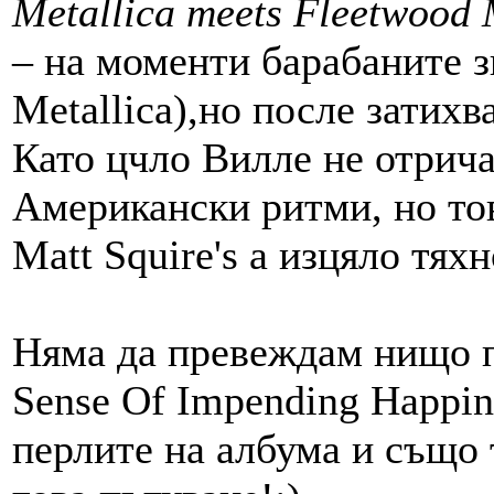
Metallica meets Fleetwood M
–
на моменти барабаните зв
Metallica),но после затихв
Като цчло Вилле не отрича
Американски ритми, но тов
Matt Squire's а изцяло тя
Няма да превеждам нищо п
Sense Of Impending Happin
перлите на албума и също 