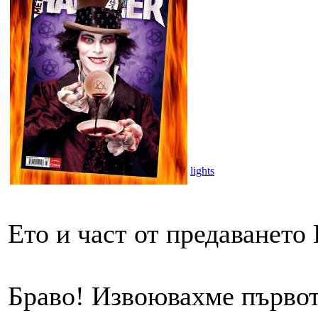
lights
Ето и част от предаването
Браво! Извоювахме първото