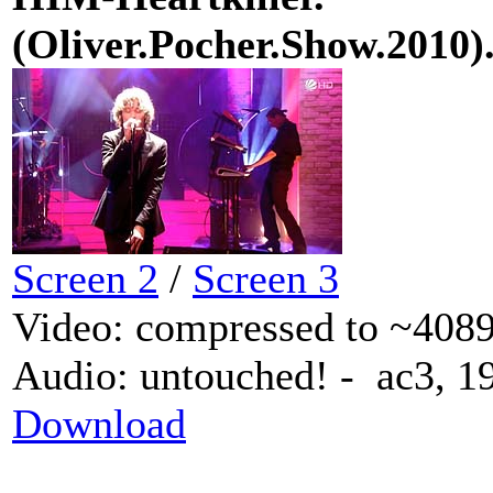
(Oliver.Pocher.Show.201
Screen 2
/
Screen 3
Video: compressed to ~408
Audio: untouched! - ac3, 
Download