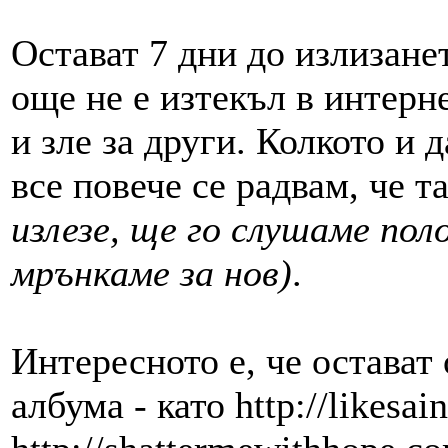
Остават 7 дни до излизанет
още не е изтекъл в интерне
и зле за други. Колкото и д
все повече се радвам, че т
излезе, ще го слушаме пол
мрънкаме за нов)
.
Интересното е, че остават 
албума - като http://likesai