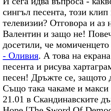
И сега идва въпроса - какв
сингъл песента, този клип
телевизии? Отговора и аз 
Валентин и защо не! Повеч
досетили, че момиченцето
- Оливия
. А това на екран
песента и рисува хартагра
песен! Дръжте се, защото 
Също така чакаме и макси с
21.01 в Скандинавските дъ
Hope [The Sword Of Democl