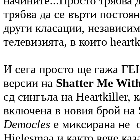
начините...Просто трябва д
трябва да се върти постоян
други класации, независим
телевизията, в които heart
И сега просто ще гажа Г
версии на
Shatter Me Wit
сд сингъла на Heartkiller, 
включена в новия брой на 
Democles
e миксирана не от
Hielesmaa и както вече каз