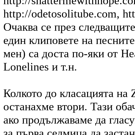
http://shattermewithhope.c
http://odetosolitube.com, ht
Очаква се през следващите
един клиповете на песните
мен) са доста по-яки от Hear
Lonelines и т.н.
Колкото до класацията на
останахме втори. Тази обач
ако продължаваме да глас
за първа седмица да заста