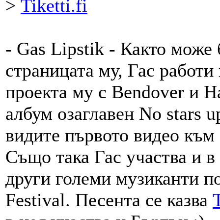
>
Tiketti.fi
- Gas Lipstik - Както може
страницата му, Гас работи
проекта му с Bendover и Hal
албум озаглавен No stars u
видите първото видео към
Също така Гас участва и в 
други големи музиканти по
Festival. Песента се казва