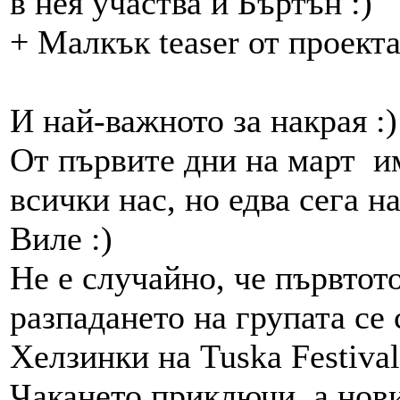
в нея участва и Бъртън :)
+ Малкък teaser от проект
И най-важното за накрая :)
От първите дни на март и
всички нас, но едва сега н
Виле :)
Не е случайно, че първтот
разпадането на групата се 
Хелзинки на Tuska Festival
Чакането приключи, а нови