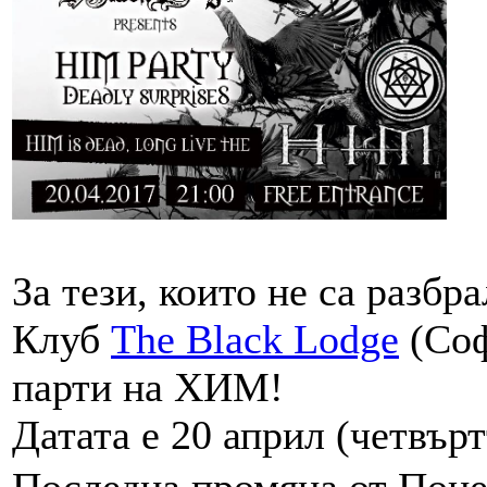
За тези, които не са разбр
Клуб
The Black Lodge
(Соф
парти на ХИМ!
Датата е 20 април (четвърт