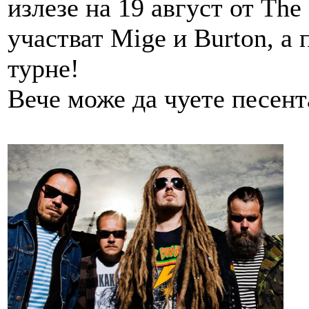
излезе на 19 август от The
участват Mige и Burton, а 
турне!
Вече може да чуете песен