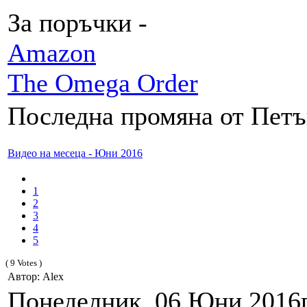
За поръчки -
Amazon
The Omega Order
Последна промяна от Петък
Видео на месеца - Юни 2016
1
2
3
4
5
( 9 Votes )
Автор: Alex
Понеделник, 06 Юни 2016г.