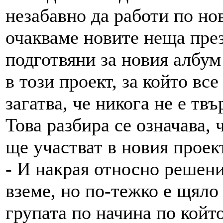
незабавно да работи по но
очакваме новите неща през
подготвяни за новия албум
в този проект, за който вс
загатва, че никога не е твъ
Това разбира се означава, 
ще участват в новия проек
- И накрая относно решени
вземе, но по-тежко е щяло
групата по начина по койт