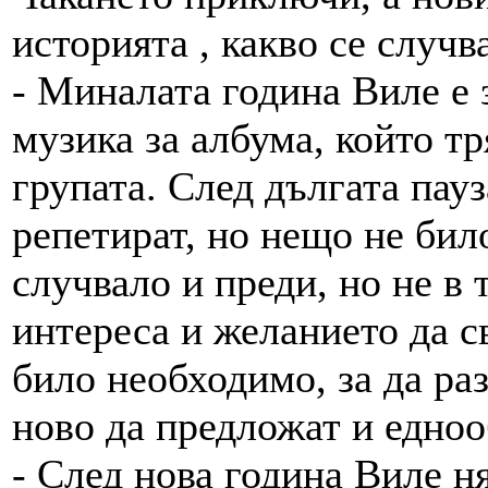
историята , какво се случв
- Миналата година Виле е 
музика за албума, който тр
групата. След дългата пау
репетират, но нещо не било
случвало и преди, но не в 
интереса и желанието да с
било необходимо, за да ра
ново да предложат и едноо
- След нова година Виле ня