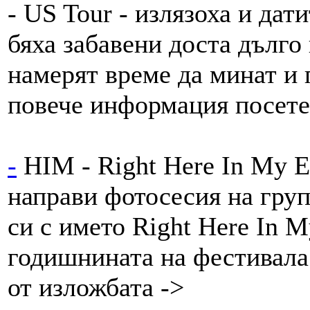
- US Tour - излязоха и дат
бяха забавени доста дълго 
намерят време да минат и 
повече информация посете
-
HIM - Right Here In My Ey
направи фотосесия на груп
си с името Right Here In M
годишнината на фестивала
от изложбата ->