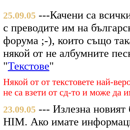
---Качени са всички
25.09.05
с преводите им на българс
форума ;-), които също так
някой от не албумните пес
"
Текстове
"
Някой от от текстовете най-вер
не са взети от сд-то и може да 
--- Излезна новият 
23.09.05
HIM. Ако имате информация