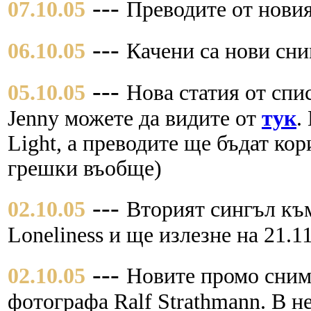
---
07.10.05
Преводите от новия
---
06.10.05
Качени са нови сни
---
05.10.05
Нова статия от спи
Jenny можете да видите от
тук
.
Light, а преводите ще бъдат кор
грешки въобще)
---
02.10.05
Вторият сингъл към
Loneliness и ще излезне на 21.1
---
02.10.05
Новите промо снимк
фотографа Ralf Strathmann. В не