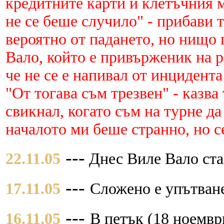
кредитните карти и клетъчния 
не се беше случило" - прибави 
вероятно от падането, но нищо 
Вало, който е привърженик на р
че не се е напивал от инцидента
"От тогава съм трезвен" - казва
свикнал, когато съм на турне да
началото ми беше странно, но с
---
22.11.05
Днес Виле Вало став
---
17.11.05
Сложено е упътване
---
16.11.05
В петък (18 ноемв