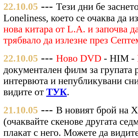
---
22.10.05
Тези дни бе заснето
Loneliness, което се очаква да и
нова китара от L.A. и започва д
трябвало да излезне през Септе
---
22.10.05
Ново DVD
- HIM -
документален филм за групата 
интервюта и непубликувани сни
видите от
ТУК
.
---
21.10.05
В новият брой на 
(очаквайте скенове другата сед
плакат с него. Mожете да видит