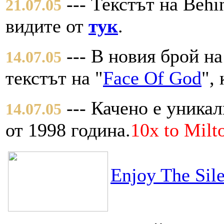
--- Текстът на Beh
21.07.05
видите от
тук
.
--- В новия брой на
14.07.05
текстът на "
Face Of God
",
--- Качено е уникал
14.07.05
от 1998 година.
10x to Milt
Enjoy The Sil