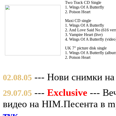
Two Track CD Single
1. Wings Of A Butterfly
2. Poison Heart
Maxi CD single
1. Wings Of A Butterfly
2. And Love Said No (616 vers
3. Vampire Heart (live)
4. Wings Of A Butterfly (video
UK 7" picture disk single
1. Wings Of A Butterfly (album
2. Poison Heart
--- Нови снимки на
02.08.05
---
Exclusive
--- В
29.07.05
видео на HIM.Песента в m
тук
.