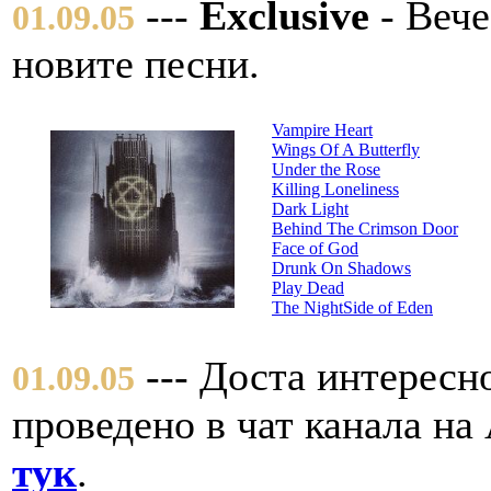
---
Exclusive
- Вече
01.09.05
новите песни.
Vampire Heart
Wings Of A Butterfly
Under the Rose
Killing Loneliness
Dark Light
Behind The Crimson Door
Face of God
Drunk On Shadows
Play Dead
The NightSide of Eden
--- Доста интересн
01.09.05
проведено в чат канала на 
тук
.