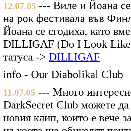
--- Виле и Йоана се
12.07.05
на рок фестивала във Финл
Йоана се сгодиха, като вм
DILLIGAF (Do I Look Like 
татуса ->
DILLIGAF
info - Our Diabolikal Club
--- Много интересн
11.07.05
DarkSecret Club можете да
новия клип, които е вече з
на което ще обиколят почт