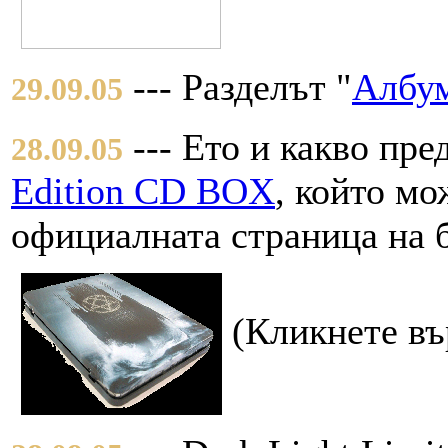
--- Разделът "
Албу
29.09.05
--- Ето и какво пре
28.09.05
Edition CD BOX
, който мо
официалната страница на б
(Кликнете въ