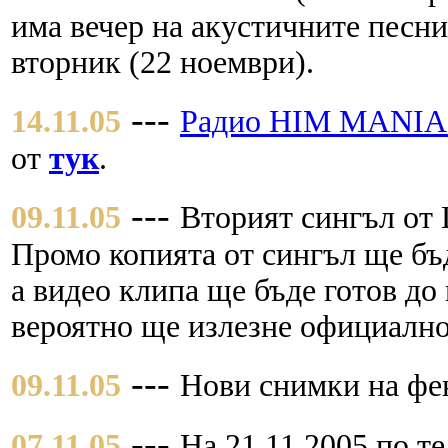
има вечер на акустичните песн
вторник (22 ноември).
---
14.11.05
Радио HIM MANI
от
тук
.
---
09.11.05
Вторият сингъл от D
Промо копията от сингъл ще бъд
а видео клипа ще бъде готов до
вероятно ще излезне официално
---
09.11.05
Нови снимки на фе
---
07.11.05
На 21.11.2005 по 