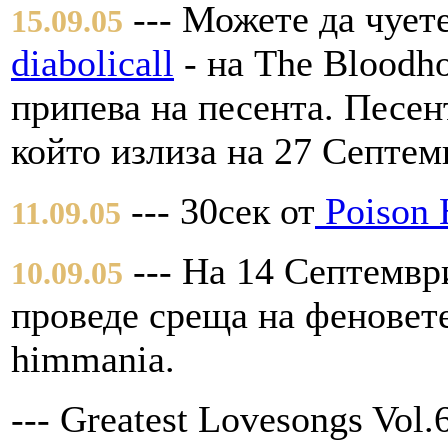
--- Можете да чуете
15.09.05
diabolicall
- на The Bloodho
припева на песента. Песент
който излиза на 27 Септем
--- 30сек от
Poison H
11.09.05
--- На 14 Септември
10.09.05
проведе среща на феновете
himmania.
--- Greatest Lovesongs Vo