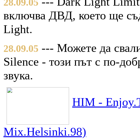
--- Dark Light Limi
28.09.05
включва ДВД, което ще съ
Light.
--- Можете да свал
28.09.05
Silence - този път с по-до
звука.
HIM - Enjoy.T
Mix.Helsinki.98)