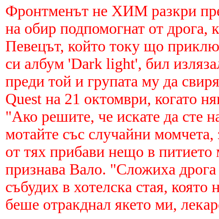
Фронтменът не ХИМ разкри пред
на обир подпомогнат от дрога, 
Певецът, който току що приклю
си албум 'Dark light', бил изля
преди той и групата му да свир
Quest на 21 октомври, когато ня
"Ако решите, че искате да сте 
мотайте със случайни момчета, 
от тях прибави нещо в питието м
признава Вало. "Сложиха дрога 
събудих в хотелска стая, която
беше отракднал якето ми, лекар