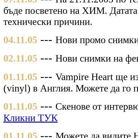
бъде посветено на ХИМ. Датата
технически причини.
---
04.11.05
Нови промо снимки
---
02.11.05
Нови снимки на фе
---
01.11.05
Vampire Heart ще и
(vinyl) в Англия. Можете да го 
---
01.11.05
Скенове от интервю
Кликни ТУК
---
01.11.05
Можете да видите 