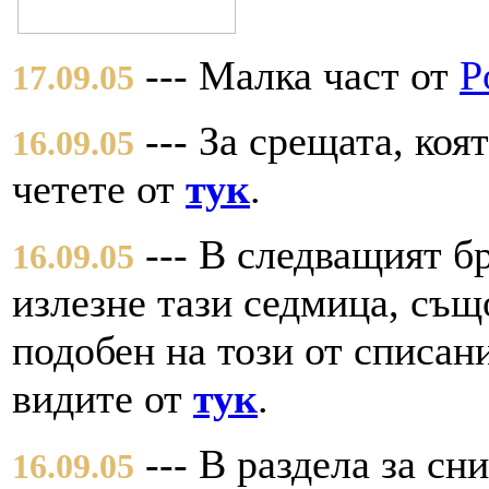
--- Малка част от
P
17.09.05
--- За срещата, коят
16.09.05
четете от
тук
.
--- В следващият б
16.09.05
излезне тази седмица, съ
подобен на този от списа
видите от
тук
.
--- В раздела за сн
16.09.05