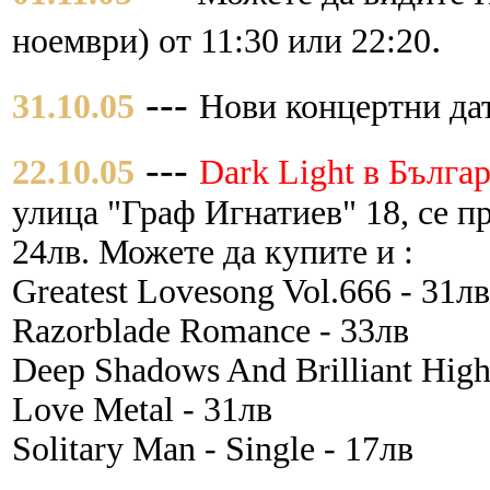
.
ноември) от 11:30 или 22:20
---
31.10.05
Нови концертни дат
---
22.10.05
Dark Light в Бълга
улица "Граф Игнатиев" 18, се п
24лв. Можете да купите и :
Greatest Lovesong Vol.666 - 31лв
Razorblade Romance - 33лв
Deep Shadows And Brilliant Hight
Love Metal - 31лв
Solitary Man - Single - 17лв