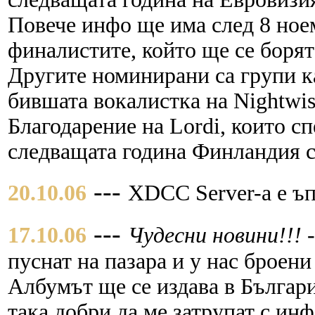
Повече инфо ще има след 8 ноем
финалистите, който ще се борят
Другите номинирани са групи
бившата вокалистка на Nightwish
Благодарение на Lordi, които сп
следващата година Финландия с
---
20.10.06
XDCC Server-a е ъп
---
17.10.06
Чудесни новини!!!
пуснат на пазара и у нас броен
Албумът ще се издава в Българ
така добри да ме затрупат с ин