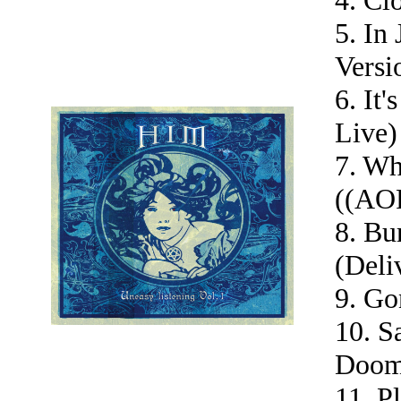
5. In
Versi
6. It
Live)
7. W
((AO
8. Bu
(Deli
9. Go
10. S
Doom
11. P