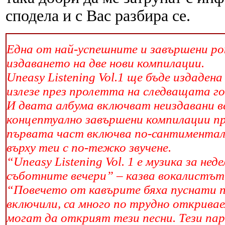
сподела и с Вас разбира се.
Една от най-успешните и завършени рок
издаването на две нови компилации.
Uneasy Listening Vol.1 ще бъде издаде
излезе през пролетта на следващата го
И двата албума включват неиздавани ве
концептуално завършени компилации п
първата част включва по-сантиментал
върху теи с по-тежко звучене.
“Uneasy Listening Vol. 1 е музика за нед
съботните вечери” – казва вокалистът V
“Повечето от кавърите бяха пуснати по
включили, са много по трудно откривае
могат да открият тези песни. Тези пар