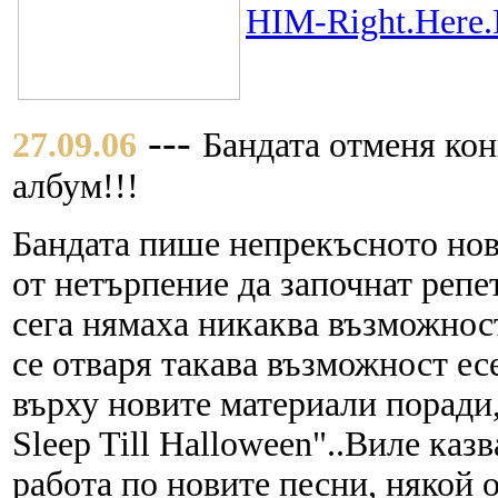
HIM-Right.Here.
---
27.09.06
Бандата отменя кон
албум!!!
Бандата пише непрекъсното нови
от нетърпение да започнат репе
сега нямаха никаква възможност
се отваря такава възможност ес
върху новите материали поради
Sleep Till Halloween"..Виле каз
работа по новите песни, някой о