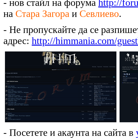
- нов стайл на форума
http://fo
на
Стара Загора
и
Севлиево
.
- Не пропускайте да се разпишет
адрес:
http://himmania.com/gues
- Посетете и акаунта на сайта в