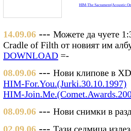
HIM-The.Sacrament(Acoustic.O
---
14.09.06
Можете да чуете 1:
Cradle of Filth от новият им алб
DOWNLOAD
=-
---
08.09.06
Нови клипове в XD
HIM-For.You.(Jurki.30.10.1997)
HIM-Join.Me.(Comet.Awards.200
---
08.09.06
Нови снимки в разд
---
02.09.06
Тази седмица излез