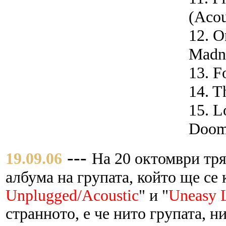
(Acou
12. O
Madn
13. F
14. T
15. L
Doom
---
19.09.06
На 20 октомври тря
албума на групата, който ще се 
Unplugged/Acoustic
" и "
Uneasy L
странното, е че нито групата, 