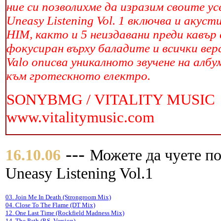
ние си позволихме да изразим своите ус
Uneasy Listening Vol. 1 включва и акус
HIM, както и 5 неиздавани преди кавър 
фокусиран върху баладите и всички вер
Valo описва уникалното звучене на ал
към гротескното електро.
SONYBMG / VITALITY MUSIC
www.vitalitymusic.com
---
16.10.06
Можете да чуетe по
Uneasy Listening Vol.1
03. Join Me In Death (Strongroom Mix)
04. Close To The Flame (DT Mix)
12. One Last Time (Rockfield Madness Mix)
14. The Path (P.S. Version)