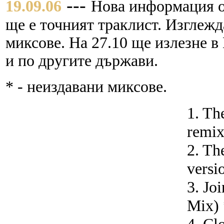
---
19.09.06
Нова информация от
ще е точният траклист. Изглежд
миксове. На 27.10 ще излезне в
и по другите държави.
* - неиздавани миксове.
1. Th
remix
2. Th
versi
3. Jo
Mix) 
4. Cl