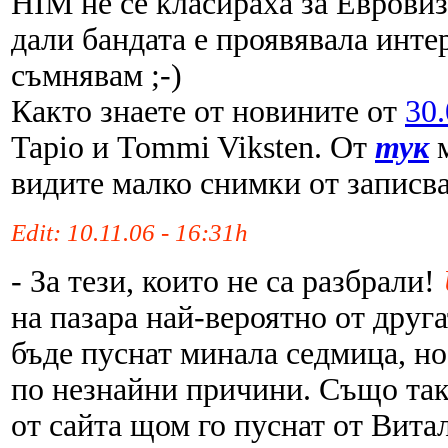
HIM не се класираха за Евровиз
дали бандата е проявявала инте
съмнявам ;-)
Както знаете от новините от
30
Tapio и Tommi Viksten. От
тук
видите малко снимки от записв
Edit: 10.11.06 - 16:31h
- За тези, които не са разбрали!
на пазара най-вероятно от друг
бъде пуснат минала седмица, но
по незнайни причини. Също та
от сайта щом го пуснат от Вита