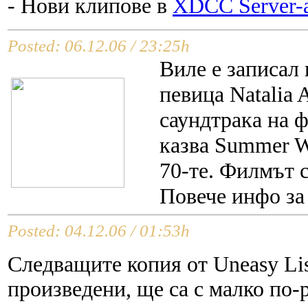
- Нови клипове в
XDCC Server-a
Posted: 06.12.06 / 23:25h
Виле е записал 
певица Natalia 
саундтрака на ф
казва Summer Wi
70-те. Филмът с
Повече инфо з
Posted: 04.12.06 / 01:53h
Следващите копия от Uneasy Lis
произведени, ще са с малко по-