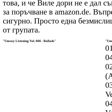
това, и че Виле дори не е дал с
за поръчване в amazon.de. Въпр
сигурно. Просто една безмисли
от групата.
"Uneasy Listening Vol. 666 - Ballads"
"Une
01
0
0
(A
0
Ve
0