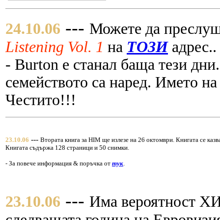
---
24.10.06
Можете да преслуш
Listening Vol. 1
на
ТОЗИ
адрес..
- Burton е станал баща тези дни
семейството са наред. Името на 
Честито!!!
---
23.10.06
Втората книга за HIM ще излезе на 26 октомври. Книгата се каз
Книгата съдържа 128 страници и 50 снимки.
- За повече информация & поръчка от
тук
.
---
23.10.06
Има вероятност ХИ
следващата година на Евровизия