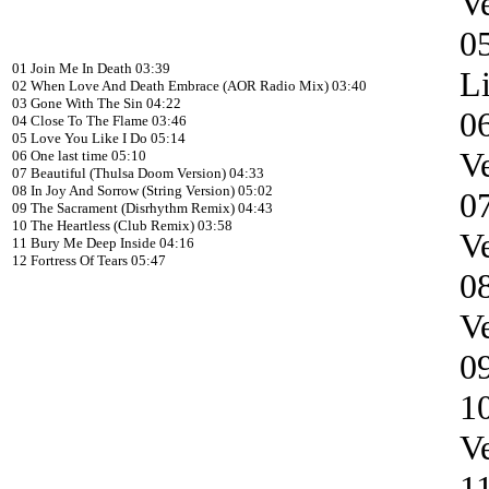
Ve
05
01 Join Me In Death 03:39
L
02 When Love And Death Embrace (AOR Radio Mix) 03:40
03 Gone With The Sin 04:22
06
04 Close To The Flame 03:46
05 Love You Like I Do 05:14
Ve
06 One last time 05:10
07 Beautiful (Thulsa Doom Version) 04:33
08 In Joy And Sorrow (String Version) 05:02
0
09 The Sacrament (Disrhythm Remix) 04:43
10 The Heartless (Club Remix) 03:58
Ve
11 Bury Me Deep Inside 04:16
12 Fortress Of Tears 05:47
0
Ve
0
1
Ve
1