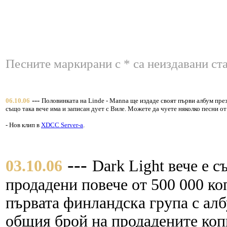
Песните маркирани с * са неиздавани ста
---
06.10.06
Половинката на Linde - Manna ще издаде своят първи албум през 
също така вече има и записан дует с Виле. Можете да чуете няколко песни от
- Нов клип в
XDCC Server-a
.
---
03.10.06
Dark Light вече е с
продадени повече от 500 000 ко
първата финландска група с алб
общия брой на продадените копи