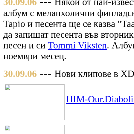
---
30.09.06
Някой от най-изве
албум с меланхолични финладск
Tapio и песента ще се казва "Taa
да запишат песента във вторник
песен и си
Tommi Viksten
. Албу
ноември месец.
---
30.09.06
Нови клипове в XD
HIM-Our.Diabolik