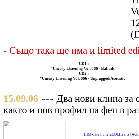
Ve
1
(D
-
Също така ще има и limited edi
CD1 :
"Uneasy Listening Vol. 666 - Ballads"
CD2 :
"Uneasy Listening Vol. 666 - Unplugged/Acoustic"
---
15.09.06
Два нови клипа за с
както и нов профил на фен в ра
HIM-The.Funeral.Of.Hearts.(Aco