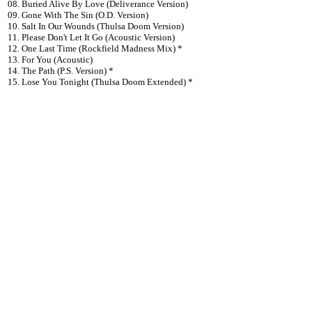
08. Buried Alive By Love (Deliverance Version)
09. Gone With The Sin (O.D. Version)
10. Salt In Our Wounds (Thulsa Doom Version)
11. Please Don't Let It Go (Acoustic Version)
12. One Last Time (Rockfield Madness Mix) *
13. For You (Acoustic)
14. The Path (P.S. Version) *
15. Lose You Tonight (Thulsa Doom Extended) *