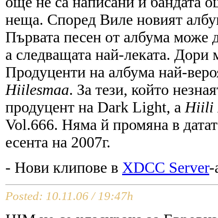
още не са написани и бандата о
неща. Според Виле новият албу
Първата песен от албума може д
а следващата най-леката. Дори м
Продуценти на албума най-веро
Hiilesmaa
. За тези, който незна
продуцент на Dark Light, а
Hiili
Vol.666. Няма й промяна в датат
есента на 2007г.
- Нови клипове в
XDCC Server
-
Posted: 10.11.06 / 19:47h