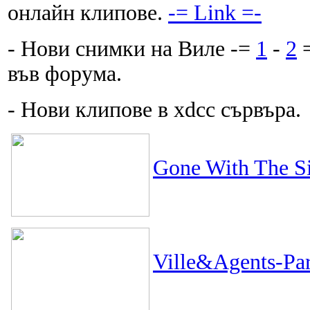
онлайн клипове.
-= Link =-
- Нови снимки на Виле -=
1
-
2
=
във форума.
- Нови клипове в xdcc сървъра.
Gone With The Si
Ville&Agents-Para