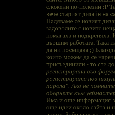
сложени по-полезни :P Та
вече старият дизайн на с
Надяваме се новият дизай
задоволите с новите неща
помагаха и подкрепяха. Н
вършим работата. Така 
да ни посещава ;) Благод
които можем да се нареч
присъединили - то сте д
регистрирани във форума
регистрирате нов акаун
парола". Ако не помните
обърнете към уебмастер
Има и още информация за
още идеи около сайта и щ
време. Забравих да кажа,