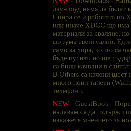
NEW
- Downloads - Напъ
даунлоуд няма да бъдат к
Спира се и работата по 
или иначе XDCC ще има в
материали за сваляне, но
форума евентуално. Един
само за хора, които са ч
бъде пуснат, но ще съдъ
са били качвани в сайтът
В Others са качени шест
много нови тапети (Wallp
телефони.
NEW
- GuestBook - Поред
надявам се да издържи п
изкажете мнението за н