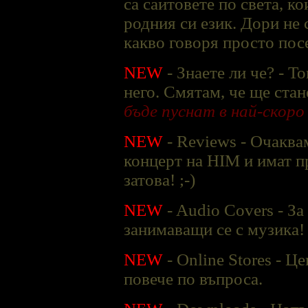
са сайтовете по света, ко
родния си език. Дори не с
какво говоря просто посе
NEW
- Знаете ли че? - Т
него. Смятам, че ще стан
бъде пуснат в най-скоро
NEW
- Reviews - Очаквам
концерт на HIM и имат п
затова! ;-)
NEW
- Audio Covers - За
занимаващи се с музика!
NEW
- Online Stores - Ц
повече по въпроса.