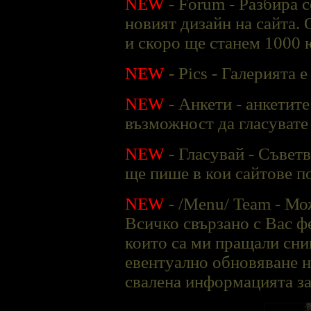
NEW
- Forum - Разбира 
новият дизайн на сайта. 
и скоро ще станем 1000 
NEW
- Pics - Галерията 
NEW
- Анкети - анкетите
възможност да гласувате
NEW
- Гласувай - Съветв
ще пише в кои сайтове по
NEW
- /Menu/ Team - Мо
Всичко свързано с Вас ф
които са ми пращали сни
евентуално обновяване н
свалена информацията за 