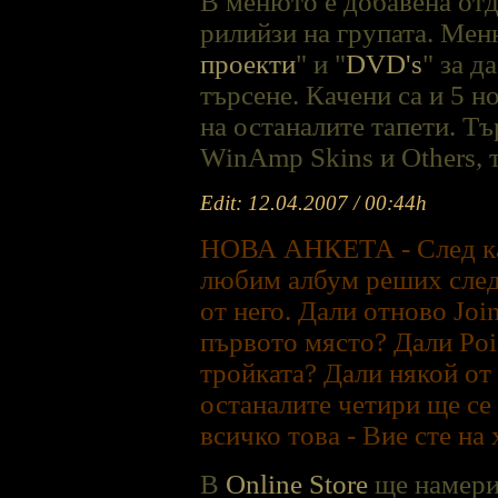
В менюто е добавена отд
рилийзи на групата. Меню
проекти
" и "
DVD's
" за д
търсене. Качени са и 5 н
на останалите тапети. Тъ
WinAmp Skins и Others, т
Edit: 12.04.2007 / 00:44h
НОВА АНКЕТА - След кат
любим албум реших следв
от него. Дали отново Joi
първото място? Дали Pois
тройката? Дали някой от
останалите четири ще се 
всичко това - Вие сте на х
В
Online Store
ще намерит