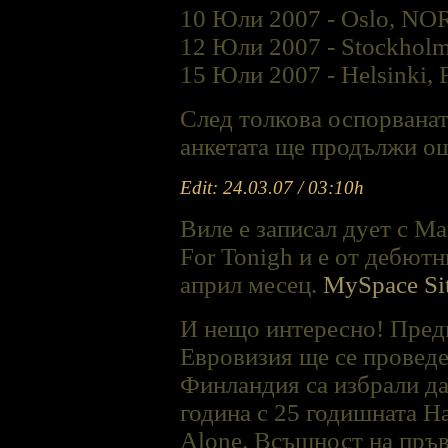
10 Юли 2007 - Oslo, NO
12 Юли 2007 - Stockhol
15 Юли 2007 - Helsinki, 
След толкова оспорванат
анкетата ще продължи ощ
Edit:
24.03.07 / 03:10h
Виле е записал дует с Ма
For Tonigh и е от дебютн
април месец.
MySpace Si
И нещо интересно! Предп
Евровизия ще се проведе
Финландия са избрали да
година с 25 годишната Ha
Alone. Всъщност на пръв