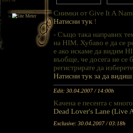
/ 1024 x 768
Снимки от Give It A Name
Вие сте посетител
№
Натисни тук
!
- Също така направих т
на HIM. Хубаво е да се 
е ако искаме да видим H
въобще, че досега не се 
регистрирате да изберете
Натисни тук за да видиш
Edit: 30.04.2007 / 14:00h
Качена е песента с много
Dead Lover's Lane (Live 
Exclusive: 30.04.2007 / 03:18h