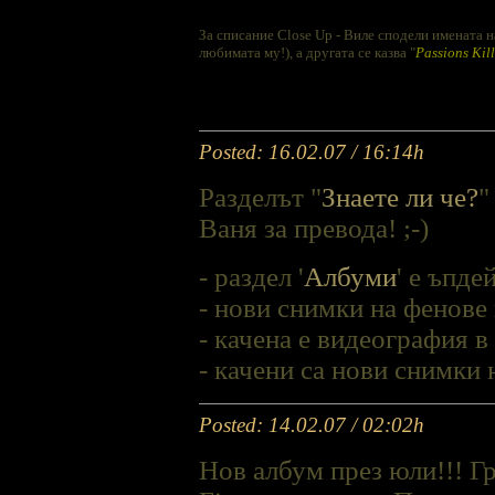
За списание Close Up - Виле сподели имената на
любимата му!), а другата се казва "
Passions Kil
Posted: 16.02.07 / 16:14h
Разделът "
Знаете ли че?
"
Ваня за превода! ;-)
- раздел '
Албуми
' е ъпде
- нови снимки на фенове
- качена е видеография в
- качени са нови снимки 
Posted: 14.02.07 / 02:02h
Нов албум през юли!!! Гр