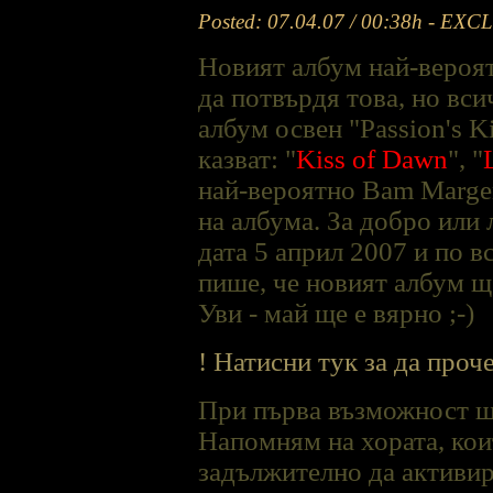
Posted: 07.04.07 / 00:38h - EX
Новият албум най-вероят
да потвърдя това, но вси
албум освен "Passion's Ki
казват: "
Kiss of Dawn
", "
най-вероятно Bam Marge
на албума. За добро или 
дата 5 април 2007 и по в
пише, че новият албум ще
Уви - май ще е вярно ;-)
! Натисни тук за да проч
При първа възможност ще
Напомням на хората, коит
задължително да активир