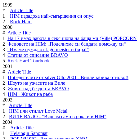
1999
#
Article Title
1
HIM издадоха най-съвършения си опус
2
Rock Hard
2000
#
Article Title
1
На 17 имах работа в секс-шопа на баща ми (Ville) POPCORN
2
Феновете на HIM: „Поделихме си бандата помежду си“
3
“Имаме нужда от Jagermeister и бира!”
4
Статия от списание BRAVO
5
Rock Hard Tourbook
2001
#
Article Title
1
Победителите от silver Otto 2001 - Вилле забива отново!!
2
Шоуто на ужасите на Виле
3
Живот над бездната BRAVO
4
HIM - Живот на ръба
2002
#
Article Title
1
HIM или стилът Love Metal
2
ВИЛЕ ВАЛО - "Вярвам само в рока и в HIM"
2004
#
Article Title
1
Helsingin Sanomat
2
POP MUSIC - Всичко относно ХИМ