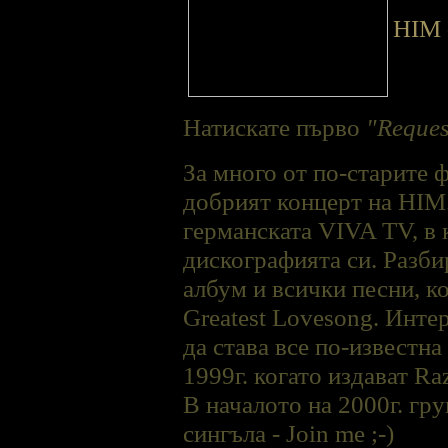
HIM -
Натискате първо
"Reque
За много от по-старите ф
добрият концерт на HIM.
германската VIVA TV, в 
дискографията си. Разби
албум и всички песни, ко
Greatest Lovesong. Интер
да става все по-известна
1999г. когато издават Ra
В началото на 2000г. гр
сингъла - Join me ;-)