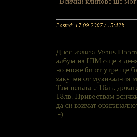
Всички клипове ще мога
Posted: 17.09.2007 / 15:42h
Днес излиза Venus Doom 
албум на HIM още в деня
но може би от утре ще б
закупен от музикалния м
Там цената е 16лв. докат
18лв. Привествам всички
да си взимат оригинално
;-)