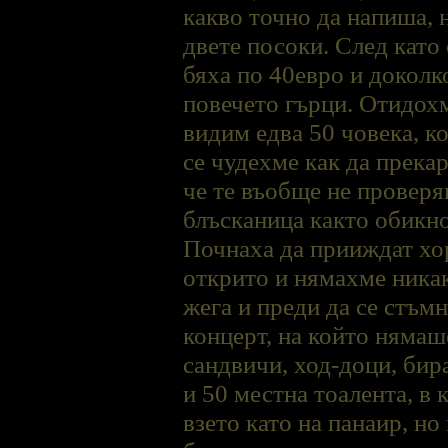
какво точно да напиша, н
двете посоки. След като
бяха по 40евро и доколк
повечето гърци. Отидохм
видим едва 50 човека, ко
се чудехме как да прекар
че те въобще не проверяв
блъсканица както обикно
Почнаха да прииждат хор
открито и нямахме никак
жега и преди да се стъм
концерт, на който нямаш
сандвичи, ход-доци, бира
и 50 местна тоалента, в
взето като на панаир, н