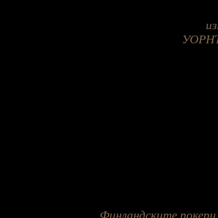
из
УОРН
Финландските рокери 