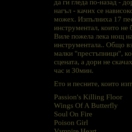
да ги гледа по-назад - д
нагъл - качих се нависок
можех. Изпълниха 17 пес
инструментал, които не б
Виле пожела лека нощ на
инструментала.. Общо вз
малки "престъпници", ко
сцената, а дори не скачах
час и 30мин.
Ето и песните, които из
Passion's Killing Floor
Wings Of A Butterfly
Soul On Fire
Poison Girl
Vampire Heart