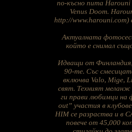
по-късно пита Harouni
Venus Doom. Harou
http://www.harouni.com) 
Актуалната фотосеси
който е снимал също
Идващи от Финландия, 
90-те. Със смесицат
включва Valo, Mige, L
свят. Техният меланж 
ги прави любимци на 
out” участия в клубов
HIM се разраства и в С
повече от 45,000 ко
стигайки до злат