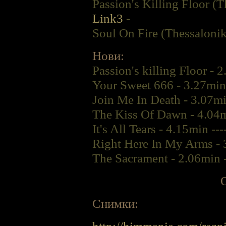
Passion's Killing Floor (
Link3
-
Soul On Fire (Thessaloni
Нови:
Passion's killing Floor - 2
Your Sweet 666 - 3.27min -
Join Me In Death - 3.07min
The Kiss Of Dawn - 4.04mi
It's All Tears - 4.15min ----
Right Here In My Arms - 3
The Sacrament - 2.06min --
О
Снимки: