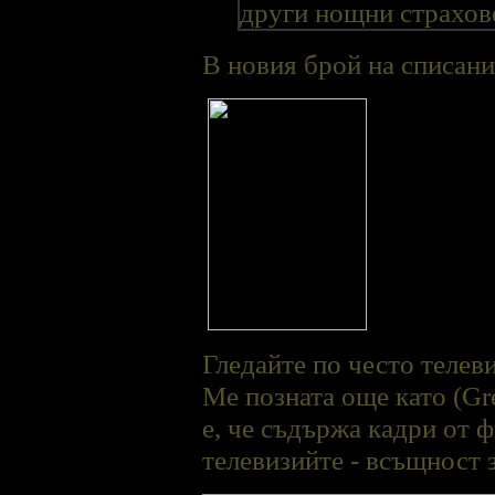
други нощни страхове
В новия брой на списан
Гледайте по често телев
Me позната още като (Gre
е, че съдържа кадри от ф
телевизийте - всъщност з