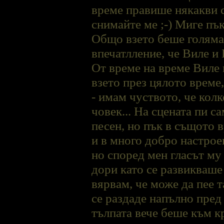
време правише някакви 
снимайте ме ;-) Миге пъ
Общо взето беше голяма 
впечатлление, че Виле и 
От време на време Виле 
взето през цялото време,
- имам чуството, че кол
човек... На сцената пи с
песен, но пък в същото 
и в много добро настроен
но според мен гласът му
дори като се развикваше
вярвам, че може да пее т
се раздаде напълно пред
тълпата вече беше към к