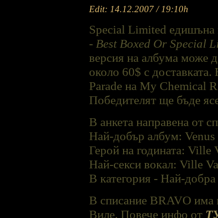
Edit: 14.12.2007 / 19:10h
Special Limited едишъна
-
Best Boxed Or Special L
версия на албума може д
около 60$ с доставката.
Parade на My Chemical R
Победителят ще бъде яс
В анкета направена от с
Най-добър албум: Venu
Герой на годината: Ville 
Най-секси вокал: Ville Va
В категория - Най-добра 
В списание BRAVO има ка
Виле. Повече инфо от
Т