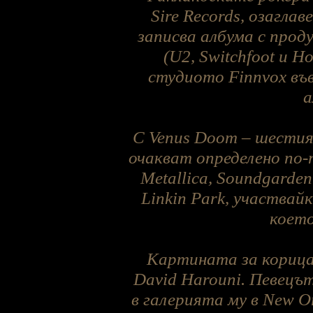
Sire Records, озагла
записва албума с прод
(U2, Switchfoot и Ho
студиото Finnvox във
а
С Venus Doom – шестия
очакват определено по-
Metallica, Soundgarden
Linkin Park, участвайк
което
Картината за корица
David Harouni. Певецът
в галерията му в New O