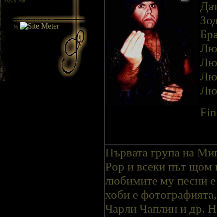
/ 1024 x 768
Дат
Зо
Вие сте посетител
№
Бра
Лю
Лю
Лю
Люб
Fin
Първата група на Миге
Pop и всеки път щом 
любимите му песни е
хоби е фотографията,
Чарли Чаплин и др. Н