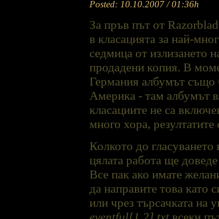
Po
sted: 10.10.2007 / 01:36h
За пръв път от Razorbla
в класацията за най-мно
седмица от излизането н
продадени копия. В моме
Германия албумът също б
Америка - там албумът в
класациите не са включен
много хора, резултатите
Колкото до гласуването
цялата работа ще доведе
Все пак ако имате желан
да направите това като с
или чрез търсачката на 
eventful[1,2].txt
всеки път