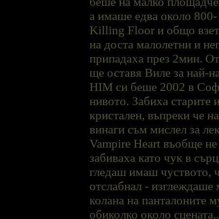
беше на малко площадче 
а имаше едва около 800-1
Killing Floor и общо взе
на доста малолетни и не
припадаха през 2мин. От
ще оставя Виле за най-н
HIM си беше 2002 в Соф
нивото. Забиха старите 
кристален, въпреки че на
винаги съм мислел за леки
Vampire Heart въобще не 
забиваха като чук в сърц
гледаш имаш чуството, че
отслабнал - изглеждаше 
колана на панталоните му
обиколко около сцената.