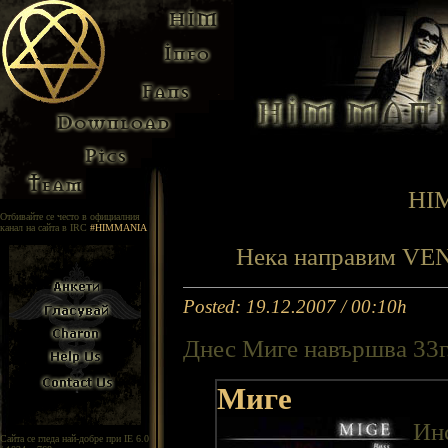
HIM
Отбивайте се често в официалния
канал на сайта в IRC
#HIMMANIA
Нека направим V
Posted: 19.12.2007 / 00:10h
Днес Миге навършва 33г
Миге
Инс
Сайта се гледа най-добре при IE 6.0